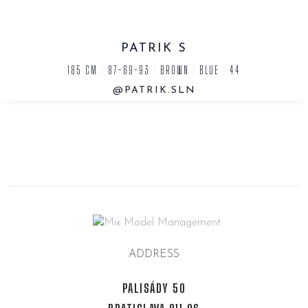
PATRIK S
185 CM
/
87-69-93
/
BROWN
/
BLUE
/
44
@PATRIK.SLN
ADDRESS
PALISÁDY 50